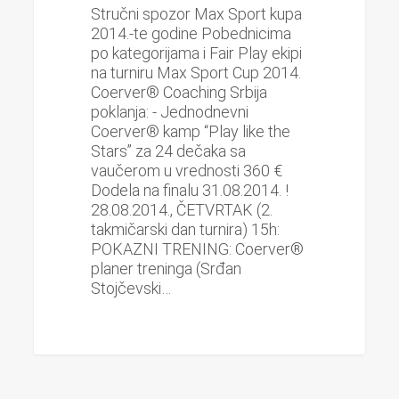
Stručni spozor Max Sport kupa
2014.-te godine Pobednicima
po kategorijama i Fair Play ekipi
na turniru Max Sport Cup 2014.
Coerver® Coaching Srbija
poklanja: - Jednodnevni
Coerver® kamp “Play like the
Stars” za 24 dečaka sa
vaučerom u vrednosti 360 €
Dodela na finalu 31.08.2014. !
28.08.2014., ČETVRTAK (2.
takmičarski dan turnira) 15h:
POKAZNI TRENING: Coerver®
planer treninga (Srđan
Stojčevski…