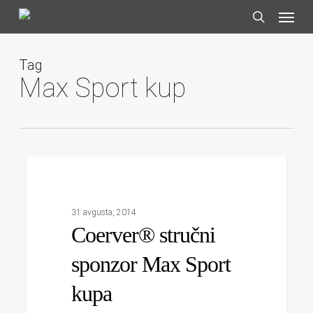
Skip
Menu
to
search
main
content
Tag
Max Sport kup
Coerver®
1
stručni
VESTI
sponzor
Max
31 avgusta, 2014
Sport
Coerver® stručni
kupa
sponzor Max Sport
kupa